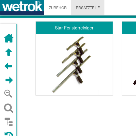
ZUBEHÖR
ERSATZTEILE
Star Fensterreiniger
HOME
AUFWÄRTS
VORHERIGE(R)
WEITER
ZOOM OUT
SUCHEN
STRUKTUREN
BESUCHT